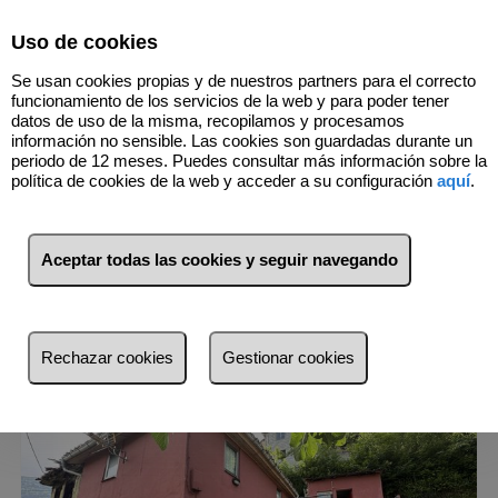
Select Language
▼
Uso de cookies
Se usan cookies propias y de nuestros partners para el correcto
funcionamiento de los servicios de la web y para poder tener
datos de uso de la misma, recopilamos y procesamos
información no sensible. Las cookies son guardadas durante un
periodo de 12 meses. Puedes consultar más información sobre la
1
Inmuebles
Laviana (Asturias)
política de cookies de la web y acceder a su configuración
aquí
.
Lista
Mapa
Filtros
Aceptar todas las cookies y seguir navegando
más reciente
más reciente
Rechazar cookies
Gestionar cookies
Menos reciente
Baratos
Caros